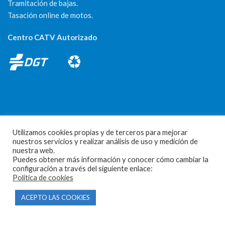
Tramitación de bajas.
Tasación online de motos.
Centro CATV Autorizado
CONTACTO
Utilizamos cookies propias y de terceros para mejorar
nuestros servicios y realizar análisis de uso y medición de
Parque Empresarial Las Condas , Nave 1
nuestra web.
Puedes obtener más información y conocer cómo cambiar la
05440 Piedralaves-Ávila
configuración a través del siguiente enlace:
Política de cookies
603 57 44 50
ACEPTO LAS COOKIES
info@motorecambiosfldelhierro.com
Síguenos en Facebook