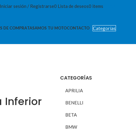
Iniciar sesión / Registrarse
0
Lista de deseos
0
items
0,00
€
Categorías
S DE COMPRA
TASAMOS TU MOTO
CONTACTO
CATEGORÍAS
APRILIA
 Inferior
BENELLI
BETA
BMW