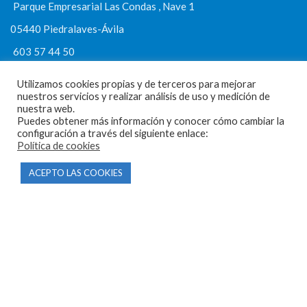
Parque Empresarial Las Condas , Nave 1
05440 Piedralaves-Ávila
603 57 44 50
info@motorecambiosfldelhierro.com
Utilizamos cookies propias y de terceros para mejorar
Síguenos en Facebook
nuestros servicios y realizar análisis de uso y medición de
nuestra web.
Síguenos en Instagram
Puedes obtener más información y conocer cómo cambiar la
configuración a través del siguiente enlace:
Política de cookies
ACEPTO LAS COOKIES
NAVEGACIÓN
Inicio
Tienda
Tasamos tu moto
Contacto