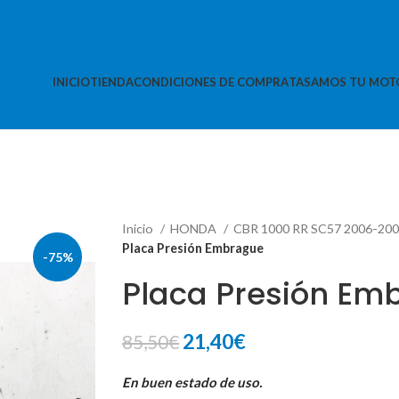
INICIO
TIENDA
CONDICIONES DE COMPRA
TASAMOS TU MOT
Inicio
HONDA
CBR 1000 RR SC57 2006-20
Placa Presión Embrague
-75%
Placa Presión Em
El
El
21,40
€
85,50
€
precio
precio
En buen estado de uso.
original
actual