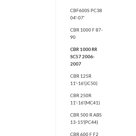
CBF600S PC38
04'-07'
CBR 1000 F 87-
90
CBR 1000 RR
SC57 2006-
2007
CBR 125R
11'-16'(JC50)
CBR 250R
11'-16'(MC41)
CBR 500 R ABS
13-15'(PC44)
CBR 600 F F2