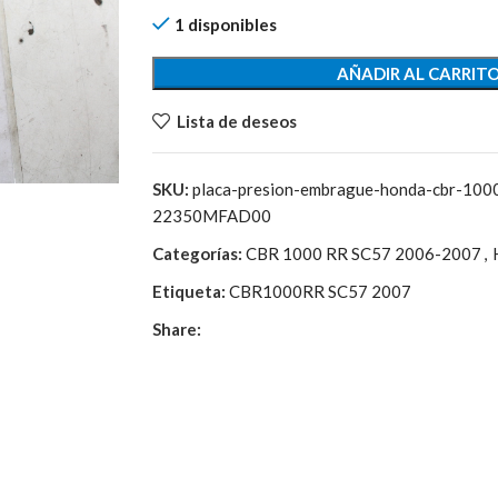
era:
es:
1 disponibles
85,50€.
21,40€.
AÑADIR AL CARRIT
Lista de deseos
SKU:
placa-presion-embrague-honda-cbr-100
22350MFAD00
Categorías:
CBR 1000 RR SC57 2006-2007
,
Etiqueta:
CBR1000RR SC57 2007
Share: