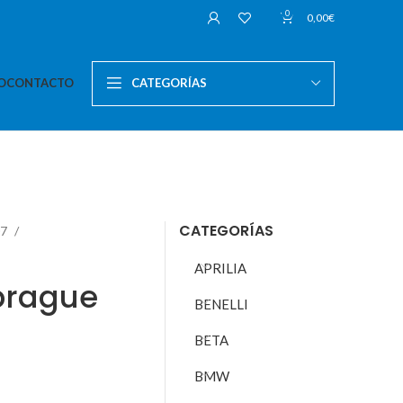
0
0,00
€
O
CONTACTO
CATEGORÍAS
CATEGORÍAS
07
APRILIA
brague
BENELLI
BETA
BMW