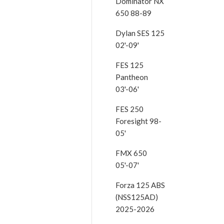
Dominator NX
650 88-89
Dylan SES 125
02'-09'
FES 125
Pantheon
03'-06'
FES 250
Foresight 98-
05'
FMX 650
05'-07'
Forza 125 ABS
(NSS125AD)
2025-2026