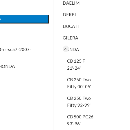
DAELIM
DERBI
O
DUCATI
GILERA
0-rr-sc57-2007-
HONDA
CB 125 F
HONDA
21'-24'
CB 250 Two
Fifty 00'-05'
CB 250 Two
Fifty 92-99'
CB 500 PC26
93'-96'