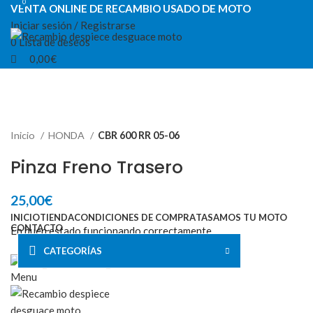
0
0
VENTA ONLINE DE RECAMBIO USADO DE MOTO
Iniciar sesión / Registrarse
0
Lista de deseos
0,00
€
VENTA ONLINE DE RECAMBIO USADO DE MOTO
Inicio
HONDA
CBR 600 RR 05-06
Pinza Freno Trasero
25,00
€
INICIO
TIENDA
CONDICIONES DE COMPRA
TASAMOS TU MOTO
CONTACTO
En buen estado,funcionando correctamente.
CATEGORÍAS
Menu