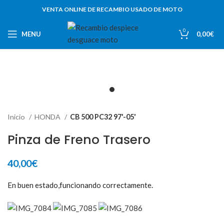
VENTA ONLINE DE RECAMBIO USADO DE MOTO
0
MENU
0,00
€
Inicio
HONDA
CB 500 PC32 97'-05'
Pinza de Freno Trasero
40,00
€
En buen estado,funcionando correctamente.