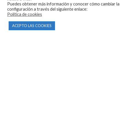
Puedes obtener más información y conocer cómo cambiar la
configuración a través del siguiente enlace:
Política de cookies
ACEPTO LAS COOKIES
CONTACTO
Parque Empresarial Las Condas , Nave 1
05440 Piedralaves-Ávila
603 57 44 50
info@motorecambiosfldelhierro.com
Síguenos en Facebook
Síguenos en Instagram
NAVEGACIÓN