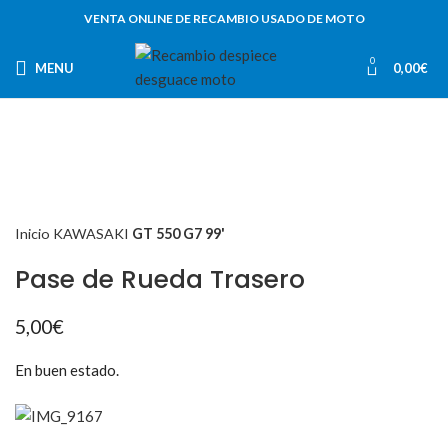
VENTA ONLINE DE RECAMBIO USADO DE MOTO
0
MENU
0,00
€
Inicio
KAWASAKI
GT 550 G7 99'
Pase de Rueda Trasero
5,00
€
En buen estado.