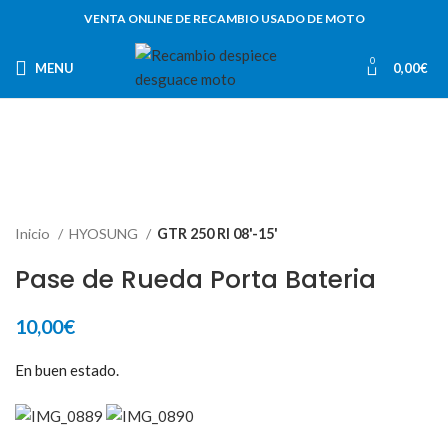
VENTA ONLINE DE RECAMBIO USADO DE MOTO
0
MENU
0,00
€
Inicio
HYOSUNG
GTR 250 RI 08'-15'
Pase de Rueda Porta Bateria
10,00
€
En buen estado.