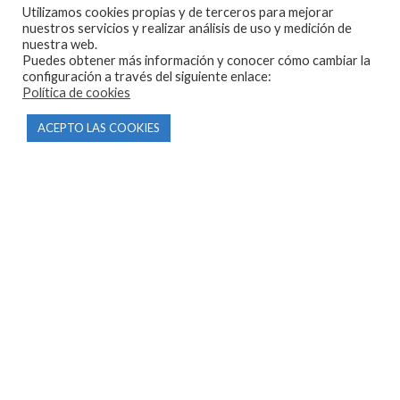
Utilizamos cookies propias y de terceros para mejorar
603 57 44 50
nuestros servicios y realizar análisis de uso y medición de
info@motorecambiosfldelhierro.com
nuestra web.
Puedes obtener más información y conocer cómo cambiar la
Síguenos en Facebook
configuración a través del siguiente enlace:
Política de cookies
Síguenos en Instagram
ACEPTO LAS COOKIES
NAVEGACIÓN
Inicio
Tienda
Tasamos tu moto
Contacto
CONDICIONES Y AVISOS LEGALES