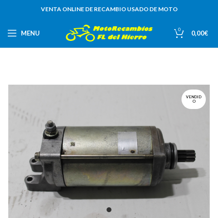
VENTA ONLINE DE RECAMBIO USADO DE MOTO
0
MENU
0,00
€
VENDID
O