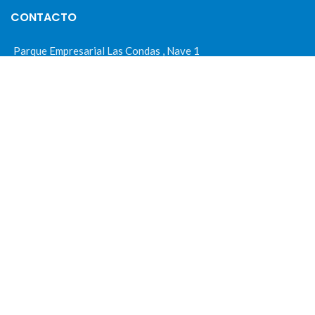
CONTACTO
Parque Empresarial Las Condas , Nave 1
05440 Piedralaves-Ávila
603 57 44 50
info@motorecambiosfldelhierro.com
Síguenos en Facebook
Síguenos en Instagram
NAVEGACIÓN
Inicio
Tienda
Tasamos tu moto