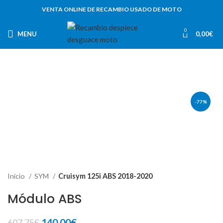
VENTA ONLINE DE RECAMBIO USADO DE MOTO
0
MENU
0,00
€
-77%
Inicio
SYM
Cruisym 125i ABS 2018-2020
Módulo ABS
El
El
140,00
€
607,75
€