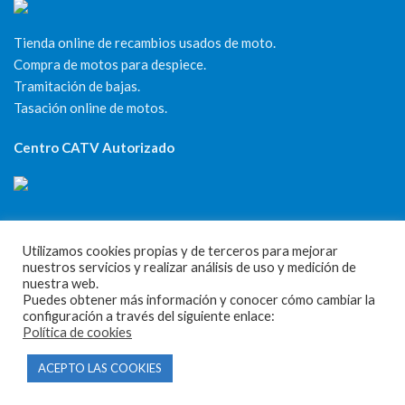
Tienda online de recambios usados de moto.
Compra de motos para despiece.
Tramitación de bajas.
Tasación online de motos.
Centro CATV Autorizado
Utilizamos cookies propias y de terceros para mejorar
nuestros servicios y realizar análisis de uso y medición de
nuestra web.
CONTACTO
Puedes obtener más información y conocer cómo cambiar la
configuración a través del siguiente enlace:
Política de cookies
Parque Empresarial Las Condas , Nave 1
05440 Piedralaves-Ávila
ACEPTO LAS COOKIES
603 57 44 50