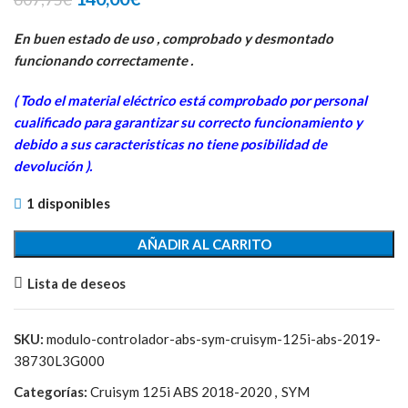
precio
precio
original
actual
En buen estado de uso , comprobado y desmontado
era:
es:
funcionando correctamente .
607,75€.
140,00€.
( Todo el material eléctrico está comprobado por personal
cua
lificado para garantizar su correcto funcionamiento y
debido a sus caracteristicas no tiene posibilidad de
devolución ).
1 disponibles
AÑADIR AL CARRITO
Lista de deseos
SKU:
modulo-controlador-abs-sym-cruisym-125i-abs-2019-
38730L3G000
Categorías:
Cruisym 125i ABS 2018-2020
,
SYM