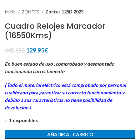
Inicio
ZONTES
Zontes 125D 2023
Cuadro Relojes Marcador
(16550Kms)
El
El
129,95
€
445,65
€
precio
precio
original
actual
En buen estado de uso , comprobado y desmontado
era:
es:
funcionando correctamente.
445,65€.
129,95€.
( Todo el material eléctrico está comprobado por personal
cua
lificado para garantizar su correcto funcionamiento y
debido a sus caracteristicas no tiene posibilidad de
devolución ).
1 disponibles
AÑADIR AL CARRITO