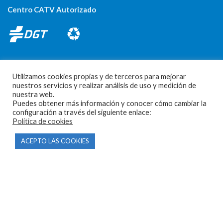
Centro CATV Autorizado
Utilizamos cookies propias y de terceros para mejorar
nuestros servicios y realizar análisis de uso y medición de
nuestra web.
CONTACTO
Puedes obtener más información y conocer cómo cambiar la
configuración a través del siguiente enlace:
Política de cookies
Parque Empresarial Las Condas , Nave 1
05440 Piedralaves-Ávila
ACEPTO LAS COOKIES
603 57 44 50
info@motorecambiosfldelhierro.com
Síguenos en Facebook
Síguenos en Instagram