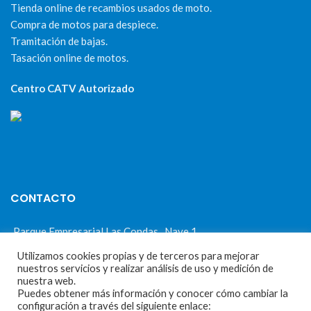
Tienda online de recambios usados de moto.
Compra de motos para despiece.
Tramitación de bajas.
Tasación online de motos.
Centro CATV Autorizado
CONTACTO
Parque Empresarial Las Condas , Nave 1
05440 Piedralaves-Ávila
Utilizamos cookies propias y de terceros para mejorar
nuestros servicios y realizar análisis de uso y medición de
603 57 44 50
nuestra web.
Puedes obtener más información y conocer cómo cambiar la
info@motorecambiosfldelhierro.com
configuración a través del siguiente enlace: