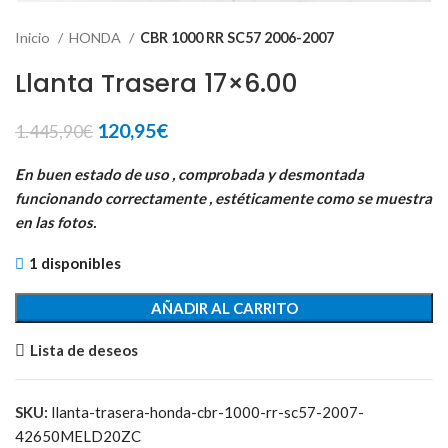
Inicio
HONDA
CBR 1000 RR SC57 2006-2007
Llanta Trasera 17×6.00
El
El
120,95
€
1.445,90
€
precio
precio
original
actual
En buen estado de uso , comprobada y desmontada
era:
es:
funcionando correctamente , estéticamente como se muestra
1.445,90€.
120,95€.
en las fotos.
1 disponibles
AÑADIR AL CARRITO
Lista de deseos
SKU:
llanta-trasera-honda-cbr-1000-rr-sc57-2007-
42650MELD20ZC