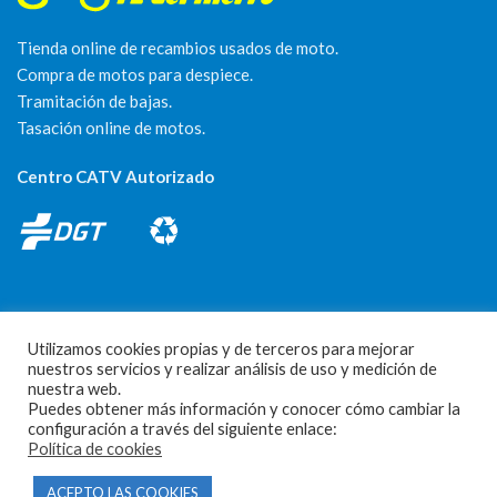
Tienda online de recambios usados de moto.
Compra de motos para despiece.
Tramitación de bajas.
Tasación online de motos.
Centro CATV Autorizado
Utilizamos cookies propias y de terceros para mejorar
nuestros servicios y realizar análisis de uso y medición de
CONTACTO
nuestra web.
Puedes obtener más información y conocer cómo cambiar la
Parque Empresarial Las Condas , Nave 1
configuración a través del siguiente enlace:
Política de cookies
05440 Piedralaves-Ávila
ACEPTO LAS COOKIES