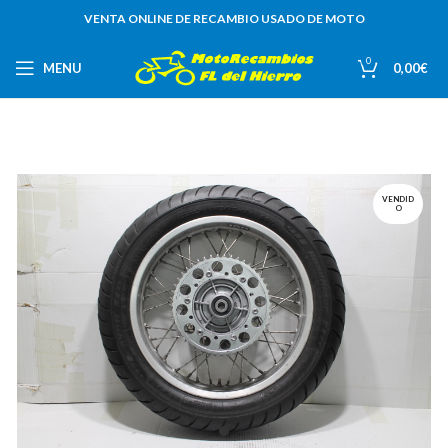
VENTA ONLINE DE RECAMBIO USADO DE MOTO
0
MENU
0,00
€
VENDID
O