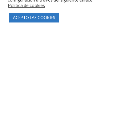
info@motorecambiosfldelhierro.com
Política de cookies
Síguenos en Facebook
ACEPTO LAS COOKIES
Síguenos en Instagram
NAVEGACIÓN
Inicio
Tienda
Tasamos tu moto
Contacto
CONDICIONES Y AVISOS LEGALES
Condiciones de compra