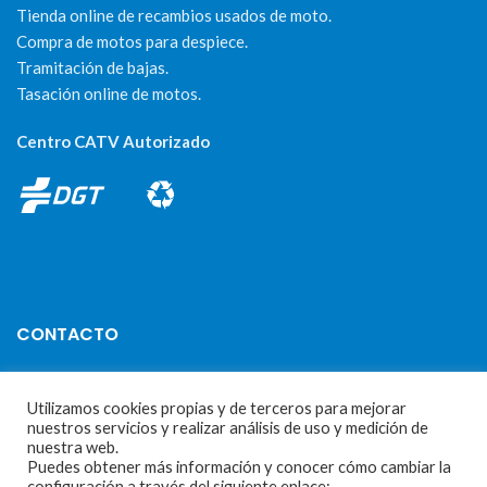
Tienda online de recambios usados de moto.
Compra de motos para despiece.
Tramitación de bajas.
Tasación online de motos.
Centro CATV Autorizado
CONTACTO
Parque Empresarial Las Condas , Nave 1
Utilizamos cookies propias y de terceros para mejorar
05440 Piedralaves-Ávila
nuestros servicios y realizar análisis de uso y medición de
nuestra web.
603 57 44 50
Puedes obtener más información y conocer cómo cambiar la
configuración a través del siguiente enlace: