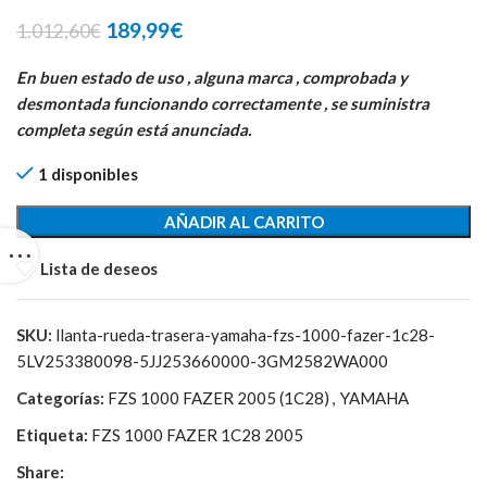
El
El
189,99
€
1.012,60
€
precio
precio
original
actual
En buen estado de uso , alguna marca , comprobada y
era:
es:
desmontada funcionando correctamente , se suministra
1.012,60€.
189,99€.
completa según está anunciada.
1 disponibles
AÑADIR AL CARRITO
Lista de deseos
SKU:
llanta-rueda-trasera-yamaha-fzs-1000-fazer-1c28-
5LV253380098-5JJ253660000-3GM2582WA000
Categorías:
FZS 1000 FAZER 2005 (1C28)
,
YAMAHA
Etiqueta:
FZS 1000 FAZER 1C28 2005
Share: