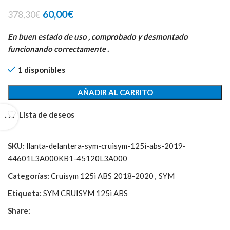
El
El
60,00
€
378,30
€
precio
precio
original
actual
En buen estado de uso , comprobado y desmontado
era:
es:
funcionando correctamente .
378,30€.
60,00€.
1 disponibles
AÑADIR AL CARRITO
Lista de deseos
SKU:
llanta-delantera-sym-cruisym-125i-abs-2019-
44601L3A000KB1-45120L3A000
Categorías:
Cruisym 125i ABS 2018-2020
,
SYM
Etiqueta:
SYM CRUISYM 125i ABS
Share: