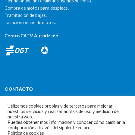
Tienda online de recambios usados de moto.
Compra de motos para despiece.
Tramitación de bajas.
Tasación online de motos.
Centro CATV Autorizado
CONTACTO
Parque Empresarial Las Condas , Nave 1
Utilizamos cookies propias y de terceros para mejorar
nuestros servicios y realizar análisis de uso y medición de
05440 Piedralaves-Ávila
nuestra web.
Puedes obtener más información y conocer cómo cambiar la
603 57 44 50
configuración a través del siguiente enlace:
Política de cookies
info@motorecambiosfldelhierro.com