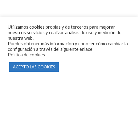
Tienda online de recambios usados de moto.
Compra de motos para despiece.
Tramitación de bajas.
Tasación online de motos.
Utilizamos cookies propias y de terceros para mejorar
nuestros servicios y realizar análisis de uso y medición de
nuestra web.
Centro CATV Autorizado
Puedes obtener más información y conocer cómo cambiar la
configuración a través del siguiente enlace:
Política de cookies
ACEPTO LAS COOKIES
CONTACTO
Parque Empresarial Las Condas , Nave 1
05440 Piedralaves-Ávila
603 57 44 50
info@motorecambiosfldelhierro.com