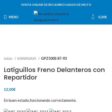
VENTA ONLINE DE RECAMBIO USADO DE MOTO
0
MENU
0,00
€
Inicio
KAWASAKI
GPZ500S 87-93
Latiguillos Freno Delanteros con
Repartidor
12,00
€
En buen estado,funcionando correctamente.