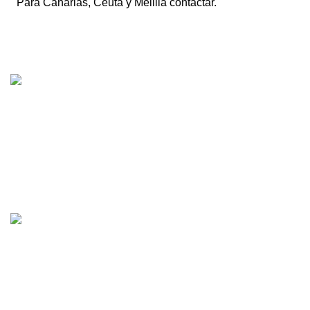
Para Canarias, Ceuta y Melilla contactar.
Tienda online de recambios usados de moto.
Compra de motos para despiece.
Tramitación de bajas.
Tasación online de motos.
Centro CATV Autorizado