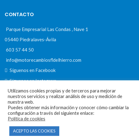
CONTACTO
Parque Empresarial Las Condas , Nave 1
05440 Piedralaves-Ávila
603 57 44 50
info@motorecambiosfldelhierro.com
Síguenos en Facebook
Síguenos en Instagram
Utilizamos cookies propias y de terceros para mejorar
nuestros servicios y realizar análisis de uso y medición de
nuestra web.
NAVEGACIÓN
Puedes obtener más información y conocer cómo cambiar la
configuración a través del siguiente enlace:
Política de cookies
Inicio
ACEPTO LAS COOKIES
Tienda