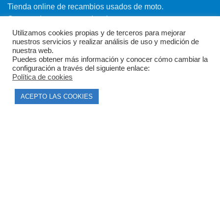
Tienda online de recambios usados de moto.
Compra de motos para despiece.
Tramitación de bajas.
Utilizamos cookies propias y de terceros para mejorar
nuestros servicios y realizar análisis de uso y medición de
Tasación online de motos.
nuestra web.
Puedes obtener más información y conocer cómo cambiar la
Centro CATV Autorizado
configuración a través del siguiente enlace:
Política de cookies
ACEPTO LAS COOKIES
CONTACTO
Parque Empresarial Las Condas , Nave 1
05440 Piedralaves-Ávila
603 57 44 50
info@motorecambiosfldelhierro.com