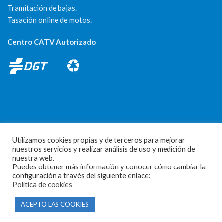
Tramitación de bajas.
Tasación online de motos.
Centro CATV Autorizado
CONTACTO
Utilizamos cookies propias y de terceros para mejorar
nuestros servicios y realizar análisis de uso y medición de
Parque Empresarial Las Condas , Nave 1
nuestra web.
Puedes obtener más información y conocer cómo cambiar la
05440 Piedralaves-Ávila
configuración a través del siguiente enlace:
Política de cookies
603 57 44 50
info@motorecambiosfldelhierro.com
ACEPTO LAS COOKIES
Síguenos en Facebook