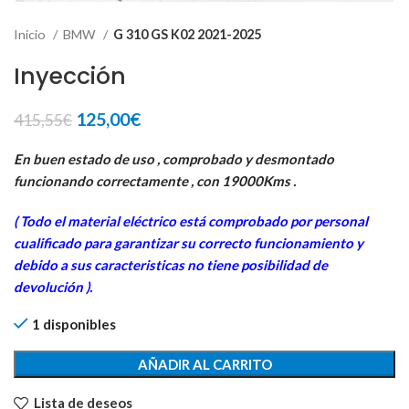
Inicio
BMW
G 310 GS K02 2021-2025
Inyección
El
El
125,00
€
415,55
€
precio
precio
original
actual
En buen estado de uso , comprobado y desmontado
era:
es:
funcionando correctamente , con 19000Kms .
415,55€.
125,00€.
( Todo el material eléctrico está comprobado por personal
cua
lificado para garantizar su correcto funcionamiento y
debido a sus caracteristicas no tiene posibilidad de
devolución ).
1 disponibles
AÑADIR AL CARRITO
Lista de deseos