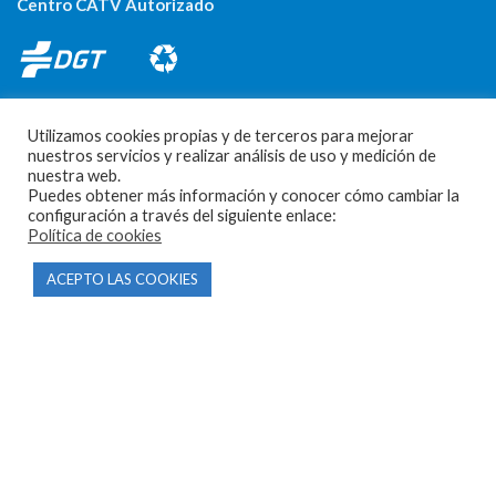
Centro CATV Autorizado
Utilizamos cookies propias y de terceros para mejorar
nuestros servicios y realizar análisis de uso y medición de
nuestra web.
Puedes obtener más información y conocer cómo cambiar la
CONTACTO
configuración a través del siguiente enlace:
Política de cookies
Parque Empresarial Las Condas , Nave 1
ACEPTO LAS COOKIES
05440 Piedralaves-Ávila
603 57 44 50
info@motorecambiosfldelhierro.com
Síguenos en Facebook
Síguenos en Instagram