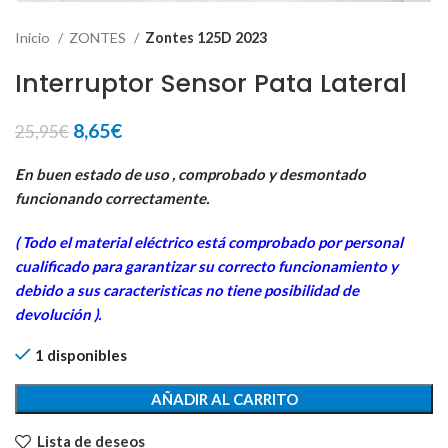
Inicio
ZONTES
Zontes 125D 2023
Interruptor Sensor Pata Lateral
El
El
8,65
€
25,95
€
precio
precio
original
actual
En buen estado de uso , comprobado y desmontado
era:
es:
funcionando correctamente.
25,95€.
8,65€.
( Todo el material eléctrico está comprobado por personal
cualificado para garantizar su correcto funcionamiento y
debido a sus caracteristicas no tiene posibilidad de
devolución ).
1 disponibles
AÑADIR AL CARRITO
Lista de deseos