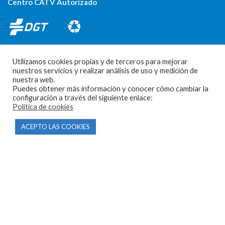
Centro CATV Autorizado
Utilizamos cookies propias y de terceros para mejorar
nuestros servicios y realizar análisis de uso y medición de
nuestra web.
Puedes obtener más información y conocer cómo cambiar la
CONTACTO
configuración a través del siguiente enlace:
Política de cookies
Parque Empresarial Las Condas , Nave 1
ACEPTO LAS COOKIES
05440 Piedralaves-Ávila
603 57 44 50
info@motorecambiosfldelhierro.com
Síguenos en Facebook
Síguenos en Instagram