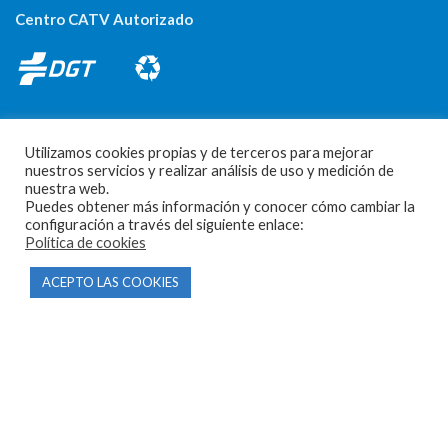
Centro CATV Autorizado
Utilizamos cookies propias y de terceros para mejorar
nuestros servicios y realizar análisis de uso y medición de
nuestra web.
CONTACTO
Puedes obtener más información y conocer cómo cambiar la
configuración a través del siguiente enlace:
Política de cookies
Parque Empresarial Las Condas , Nave 1
05440 Piedralaves-Ávila
ACEPTO LAS COOKIES
603 57 44 50
info@motorecambiosfldelhierro.com
Síguenos en Facebook
Síguenos en Instagram