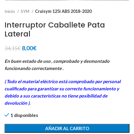
Inicio
SYM
Cruisym 125i ABS 2018-2020
Interruptor Caballete Pata
Lateral
El
El
8,00
€
34,15
€
precio
precio
original
actual
En buen estado de uso , comprobado y desmontado
era:
es:
funcionando correctamente .
34,15€.
8,00€.
( Todo el material eléctrico está comprobado por personal
cua
lificado para garantizar su correcto funcionamiento y
debido a sus caracteristicas no tiene posibilidad de
devolución ).
1 disponibles
AÑADIR AL CARRITO