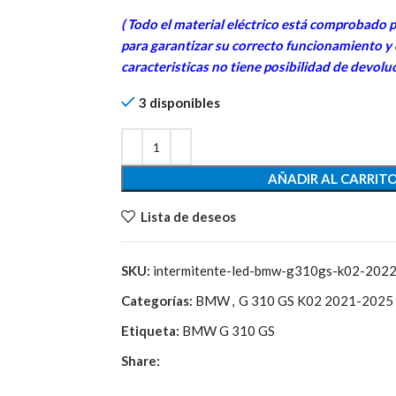
69,30€.
15,00€.
( Todo el material eléctrico está comprobado 
para garantizar su correcto funcionamiento y
caracteristicas no tiene posibilidad de devoluc
3 disponibles
AÑADIR AL CARRIT
Lista de deseos
SKU:
intermitente-led-bmw-g310gs-k02-20
Categorías:
BMW
,
G 310 GS K02 2021-2025
Etiqueta:
BMW G 310 GS
Share: