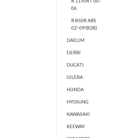
R 1150RT 00-
06
R 850R ABS
02'-09'(R28)
DAELIM
DERBI
DUCATI
GILERA
HONDA
HYOSUNG
KAWASAKI
KEEWAY