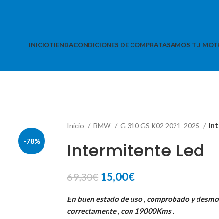
INICIO
TIENDA
CONDICIONES DE COMPRA
TASAMOS TU MOT
Inicio
BMW
G 310 GS K02 2021-2025
In
-78%
Intermitente Led
El
El
15,00
€
69,30
€
precio
precio
En buen estado de uso , comprobado y desm
original
actual
correctamente , con 19000Kms .
era:
es: