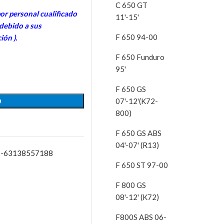
C 650 GT
por personal cua
lificado
11'-15'
 debido a sus
F 650 94-00
ión ).
F 650 Funduro
95'
F 650 GS
O
07'-12'(K72-
800)
F 650 GS ABS
04'-07' (R13)
22-63138557188
F 650 ST 97-00
F 800 GS
08'-12' (K72)
F800S ABS 06-