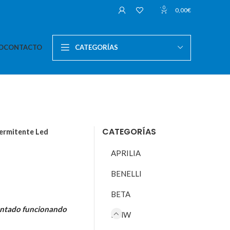
0
0,00
€
O
CONTACTO
CATEGORÍAS
CATEGORÍAS
termitente Led
APRILIA
BENELLI
BETA
ontado funcionando
BMW