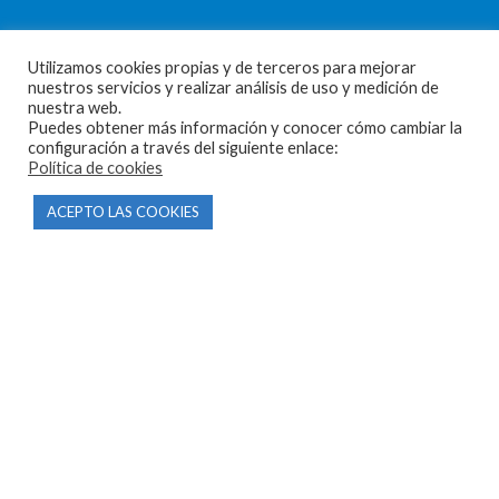
Utilizamos cookies propias y de terceros para mejorar
nuestros servicios y realizar análisis de uso y medición de
nuestra web.
CONTACTO
Puedes obtener más información y conocer cómo cambiar la
configuración a través del siguiente enlace:
Parque Empresarial Las Condas , Nave 1
Política de cookies
05440 Piedralaves-Ávila
ACEPTO LAS COOKIES
603 57 44 50
info@motorecambiosfldelhierro.com
Síguenos en Facebook
Síguenos en Instagram
NAVEGACIÓN