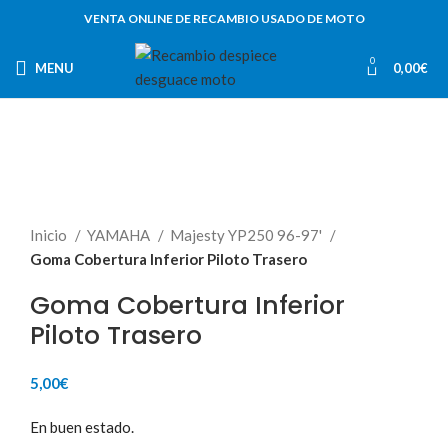
VENTA ONLINE DE RECAMBIO USADO DE MOTO
0
MENU
0,00
€
Inicio
YAMAHA
Majesty YP250 96-97'
Goma Cobertura Inferior Piloto Trasero
Goma Cobertura Inferior
Piloto Trasero
5,00
€
En buen estado.