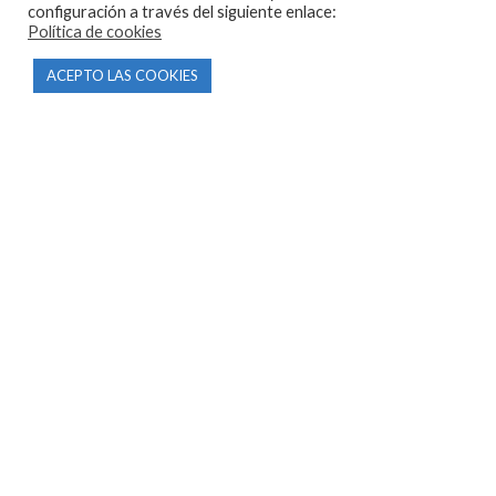
configuración a través del siguiente enlace:
Política de cookies
CONTACTO
ACEPTO LAS COOKIES
Parque Empresarial Las Condas , Nave 1
05440 Piedralaves-Ávila
603 57 44 50
info@motorecambiosfldelhierro.com
Síguenos en Facebook
Síguenos en Instagram
NAVEGACIÓN
Inicio