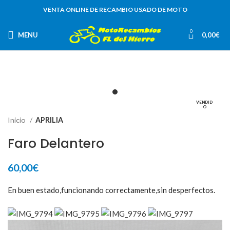
VENTA ONLINE DE RECAMBIO USADO DE MOTO
0
MENU
0,00
€
VENDID
O
Inicio
APRILIA
Faro Delantero
60,00
€
En buen estado,funcionando correctamente,sin desperfectos.