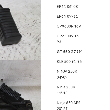
ER6N 06'-08'
ER6N 09'-11'
GPX600R 16V
GPZ500S 87-
93
GT 550 G7 99'
KLE 500 91-96
NINJA 250R
04'-09'
Ninja 250R
11'-13'
Ninja 650 ABS
20'-21'