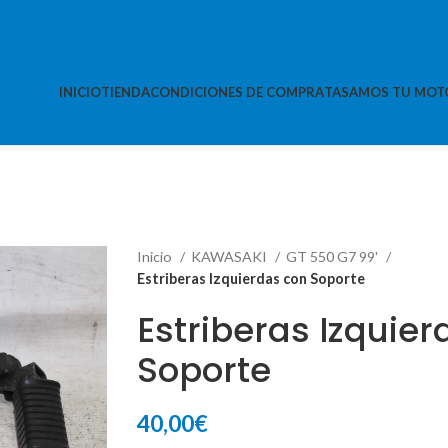
INICIO
TIENDA
CONDICIONES DE COMPRA
TASAMOS TU MOT
Inicio
KAWASAKI
GT 550 G7 99'
Estriberas Izquierdas con Soporte
Estriberas Izquie
Soporte
40,00
€