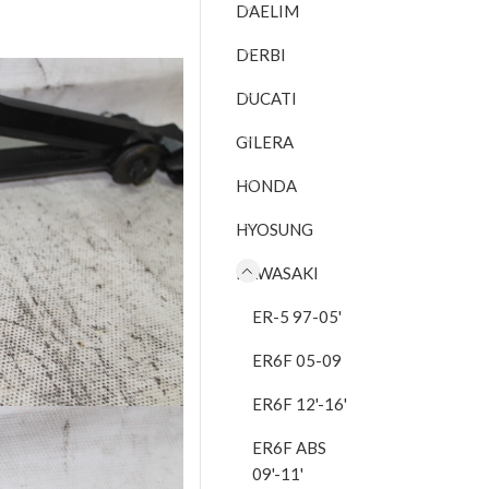
DAELIM
DERBI
DUCATI
GILERA
HONDA
HYOSUNG
KAWASAKI
ER-5 97-05'
ER6F 05-09
ER6F 12'-16'
ER6F ABS
09'-11'