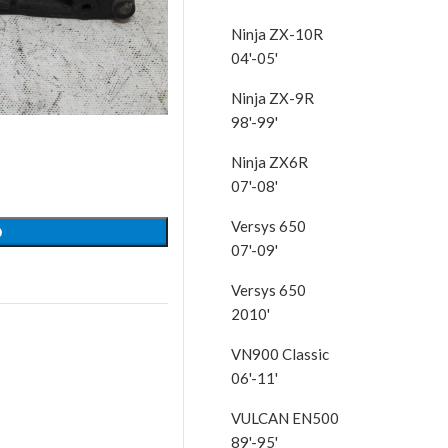
Ninja ZX-10R
04'-05'
Ninja ZX-9R
98'-99'
Ninja ZX6R
07'-08'
Versys 650
O
07'-09'
Versys 650
2010'
VN900 Classic
06'-11'
VULCAN EN500
89'-95'