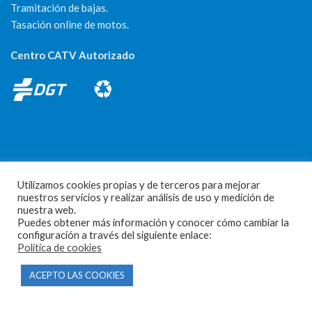
Tramitación de bajas.
Tasación online de motos.
Centro CATV Autorizado
CONTACTO
Utilizamos cookies propias y de terceros para mejorar
nuestros servicios y realizar análisis de uso y medición de
nuestra web.
Parque Empresarial Las Condas , Nave 1
Puedes obtener más información y conocer cómo cambiar la
05440 Piedralaves-Ávila
configuración a través del siguiente enlace:
Política de cookies
603 57 44 50
ACEPTO LAS COOKIES
info@motorecambiosfldelhierro.com
Síguenos en Facebook