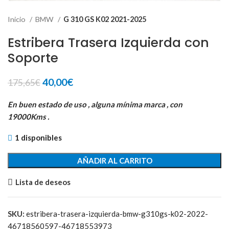
Inicio
BMW
G 310 GS K02 2021-2025
Estribera Trasera Izquierda con
Soporte
El
El
40,00
€
175,65
€
precio
precio
original
actual
En buen estado de uso , alguna mínima marca , con
era:
es:
19000Kms .
175,65€.
40,00€.
1 disponibles
AÑADIR AL CARRITO
Lista de deseos
SKU:
estribera-trasera-izquierda-bmw-g310gs-k02-2022-
46718560597-46718553973