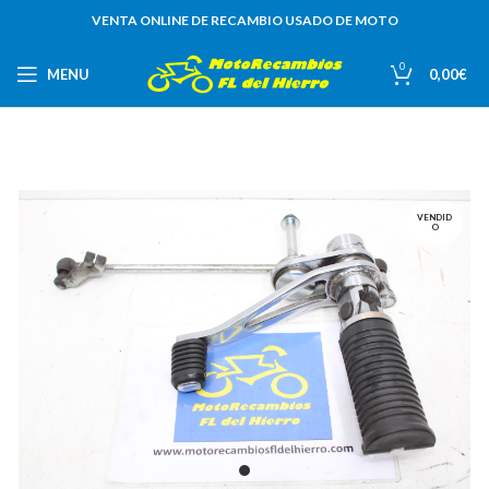
VENTA ONLINE DE RECAMBIO USADO DE MOTO
0
MENU
0,00
€
VENDID
O