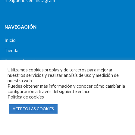
Síguenos en Instagram
NAVEGACIÓN
Inicio
Tienda
Tasamos tu moto
Utilizamos cookies propias y de terceros para mejorar
Contacto
nuestros servicios y realizar análisis de uso y medición de
nuestra web.
Puedes obtener más información y conocer cómo cambiar la
configuración a través del siguiente enlace:
CONDICIONES Y AVISOS LEGALES
Política de cookies
Condiciones de compra
ACEPTO LAS COOKIES
Aviso legal
Política de privacidad