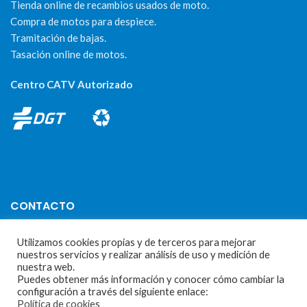
Tienda online de recambios usados de moto.
Compra de motos para despiece.
Tramitación de bajas.
Tasación online de motos.
Centro CATV Autorizado
CONTACTO
Parque Empresarial Las Condas , Nave 1
Utilizamos cookies propias y de terceros para mejorar
nuestros servicios y realizar análisis de uso y medición de
05440 Piedralaves-Ávila
nuestra web.
Puedes obtener más información y conocer cómo cambiar la
603 57 44 50
configuración a través del siguiente enlace:
Política de cookies
info@motorecambiosfldelhierro.com