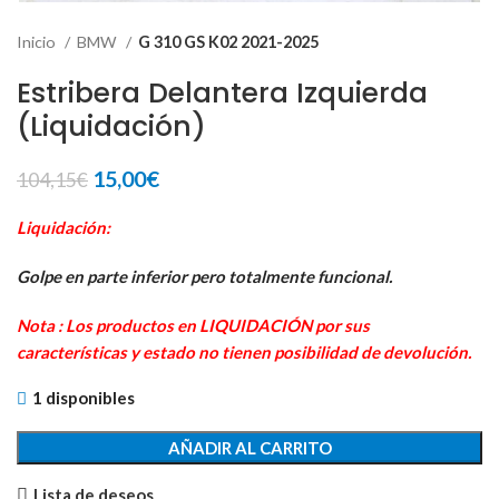
Inicio
BMW
G 310 GS K02 2021-2025
Estribera Delantera Izquierda
(Liquidación)
El
El
15,00
€
104,15
€
precio
precio
original
actual
Liquidación:
era:
es:
Golpe en parte inferior pero totalmente funcional.
104,15€.
15,00€.
Nota : Los productos en LIQUIDACIÓN por sus
características y estado no tienen posibilidad de devolución.
1 disponibles
AÑADIR AL CARRITO
Lista de deseos