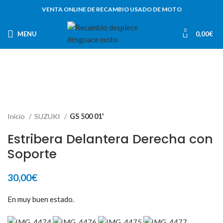
VENTA ONLINE DE RECAMBIO USADO DE MOTO
0
MENU
0,00
€
Inicio
SUZUKI
GS 500 01'
Estribera Delantera Derecha con
Soporte
30,00
€
En muy buen estado.