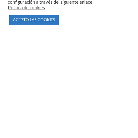
configuración a través del siguiente enlace:
Política de cookies
CONTACTO
ACEPTO LAS COOKIES
Parque Empresarial Las Condas , Nave 1
05440 Piedralaves-Ávila
603 57 44 50
info@motorecambiosfldelhierro.com
Síguenos en Facebook
Síguenos en Instagram
NAVEGACIÓN
Inicio
Tienda