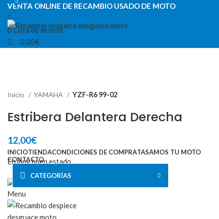
0
0
VENTA ONLINE DE RECAMBIO USADO DE MOTO
0
Lista de deseos
0,00
€
VENTA ONLINE DE RECAMBIO USADO DE MOTO
Inicio
YAMAHA
YZF-R6 99-02
Estribera Delantera Derecha
12,00
€
INICIO
TIENDA
CONDICIONES DE COMPRA
TASAMOS TU MOTO
CONTACTO
En muy buen estado.
CATEGORÍAS
Menu