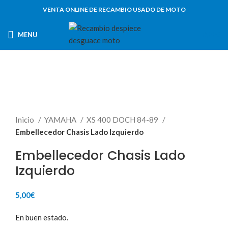
VENTA ONLINE DE RECAMBIO USADO DE MOTO
MENU
0,00
€
Inicio
YAMAHA
XS 400 DOCH 84-89
Embellecedor Chasis Lado Izquierdo
Embellecedor Chasis Lado
Izquierdo
5,00
€
En buen estado.