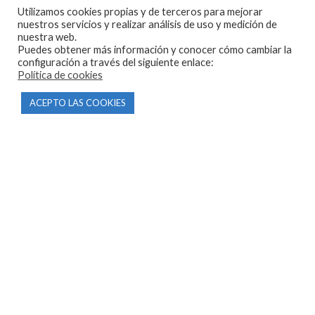
Utilizamos cookies propias y de terceros para mejorar
nuestros servicios y realizar análisis de uso y medición de
nuestra web.
Puedes obtener más información y conocer cómo cambiar la
CONTACTO
configuración a través del siguiente enlace:
Política de cookies
Parque Empresarial Las Condas , Nave 1
ACEPTO LAS COOKIES
05440 Piedralaves-Ávila
603 57 44 50
info@motorecambiosfldelhierro.com
Síguenos en Facebook
Síguenos en Instagram
NAVEGACIÓN
Inicio