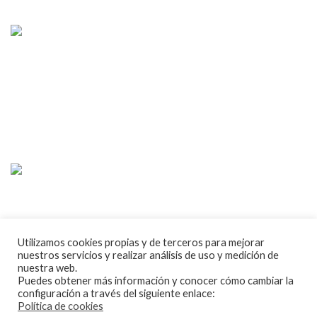
Tienda online de recambios usados de moto.
Compra de motos para despiece.
Tramitación de bajas.
Tasación online de motos.
Centro CATV Autorizado
CONTACTO
Utilizamos cookies propias y de terceros para mejorar
nuestros servicios y realizar análisis de uso y medición de
Parque Empresarial Las Condas , Nave 1
nuestra web.
Puedes obtener más información y conocer cómo cambiar la
05440 Piedralaves-Ávila
configuración a través del siguiente enlace:
Política de cookies
603 57 44 50