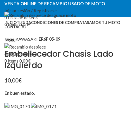
VENTA ONLINE DE RECAMBIO USADO DE MOTO
Iniciar sesión / Registrarse
0
Lista de deseos
INICIO
TIENDA
CONDICIONES DE COMPRA
TASAMOS TU MOTO
0
items
0,00
€
CONTACTO
VENTA ONLINE DE RECAMBIO USADO DE MOTO
Categorías
Inicio
KAWASAKI
ER6F 05-09
Menu
Embellecedor Chasis Lado
0
items
0,00
€
Izquierdo
10,00
€
En buen estado.