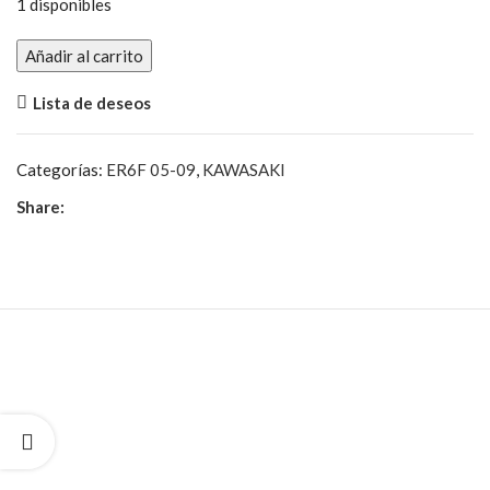
1 disponibles
Embellecedor
Añadir al carrito
Chasis
Lista de deseos
Lado
Izquierdo
cantidad
Categorías:
ER6F 05-09
,
KAWASAKI
Share: