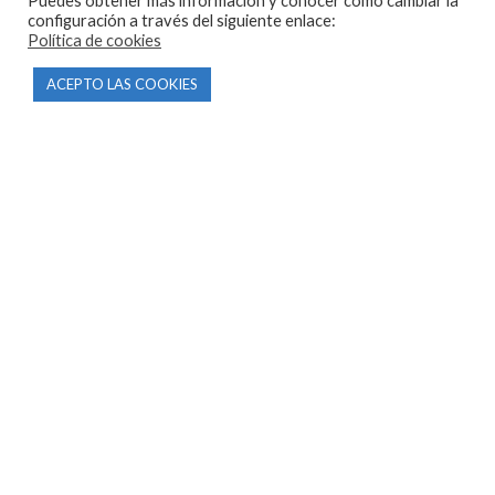
Puedes obtener más información y conocer cómo cambiar la
configuración a través del siguiente enlace:
Política de cookies
CONTACTO
ACEPTO LAS COOKIES
Parque Empresarial Las Condas , Nave 1
05440 Piedralaves-Ávila
603 57 44 50
info@motorecambiosfldelhierro.com
Síguenos en Facebook
Síguenos en Instagram
NAVEGACIÓN
Inicio
Tienda