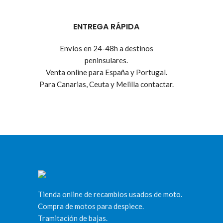
ENTREGA RÁPIDA
Envíos en 24-48h a destinos
peninsulares.
Venta online para España y Portugal.
Para Canarias, Ceuta y Melilla contactar.
Tienda online de recambios usados de moto.
Compra de motos para despiece.
Tramitación de bajas.