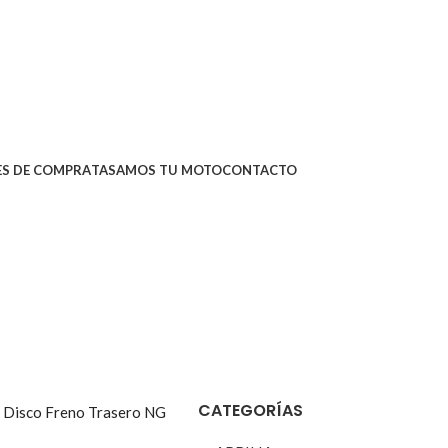
0,00
€
Categorías
S DE COMPRA
TASAMOS TU MOTO
CONTACTO
CATEGORÍAS
7
Disco Freno Trasero NG