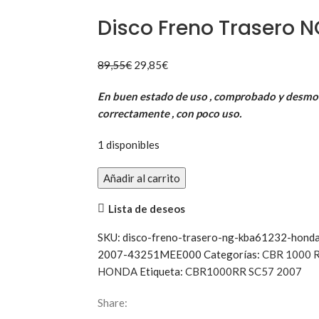
Disco Freno Trasero 
El
El
89,55
€
29,85
€
precio
precio
En buen estado de uso , comprobado y desm
original
actual
correctamente , con poco uso.
era:
es:
89,55€.
29,85€.
1 disponibles
Disco
Añadir al carrito
Freno
Lista de deseos
Trasero
NG
SKU:
disco-freno-trasero-ng-kba61232-honda
KBA61232
2007-43251MEE000
Categorías:
CBR 1000 
cantidad
HONDA
Etiqueta:
CBR1000RR SC57 2007
Share: