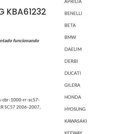
APRILIA
NG KBA61232
BENELLI
BETA
BMW
ontado funcionando
DAELIM
DERBI
DUCATI
GILERA
HONDA
-cbr-1000-rr-sc57-
RR SC57 2006-2007
,
HYOSUNG
KAWASAKI
KEEWAY