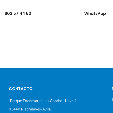
603 57 44 50
WhatsApp
CONTACTO
Parque Empresarial Las Condas , Nave 1
05440 Piedralaves-Ávila