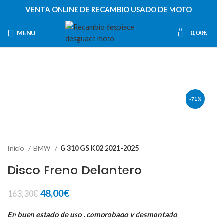
VENTA ONLINE DE RECAMBIO USADO DE MOTO
0
MENU
0,00
€
-71%
Inicio
BMW
G 310 GS K02 2021-2025
Disco Freno Delantero
El
El
48,00
€
163,30
€
precio
precio
original
actual
En buen estado de uso , comprobado y desmontado