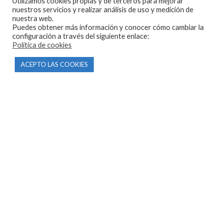
Utilizamos cookies propias y de terceros para mejorar
nuestros servicios y realizar análisis de uso y medición de
nuestra web.
Puedes obtener más información y conocer cómo cambiar la
CONTACTO
configuración a través del siguiente enlace:
Política de cookies
Parque Empresarial Las Condas , Nave 1
ACEPTO LAS COOKIES
05440 Piedralaves-Ávila
603 57 44 50
info@motorecambiosfldelhierro.com
Síguenos en Facebook
Síguenos en Instagram
NAVEGACIÓN
Inicio