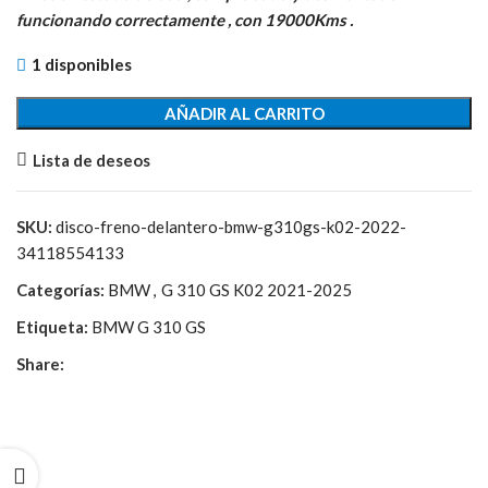
era:
es:
funcionando correctamente , con 19000Kms .
163,30€.
48,00€.
1 disponibles
AÑADIR AL CARRITO
Lista de deseos
SKU:
disco-freno-delantero-bmw-g310gs-k02-2022-
34118554133
Categorías:
BMW
,
G 310 GS K02 2021-2025
Etiqueta:
BMW G 310 GS
Share: