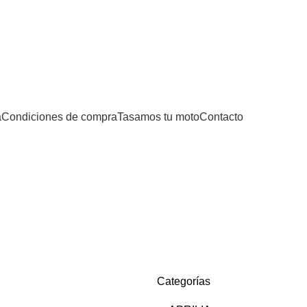
Iniciar sesión / Registrarse
0,00
€
a
Condiciones de compra
Tasamos tu moto
Contacto
Categorías
Categorías