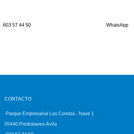
603 57 44 50
WhatsApp
CONTACTO
Parque Empresarial Las Condas , Nave 1
05440 Piedralaves-Ávila