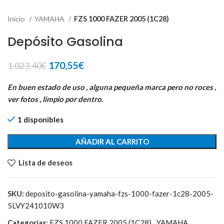
Inicio
YAMAHA
FZS 1000 FAZER 2005 (1C28)
Depósito Gasolina
El
El
170,55
€
1.023,40
€
precio
precio
original
actual
En buen estado de uso , alguna pequeña marca pero no roces ,
era:
es:
ver fotos , limpio por dentro.
1.023,40€.
170,55€.
1 disponibles
AÑADIR AL CARRITO
Lista de deseos
SKU:
deposito-gasolina-yamaha-fzs-1000-fazer-1c28-2005-
5LVY241010W3
Categorías:
FZS 1000 FAZER 2005 (1C28)
,
YAMAHA