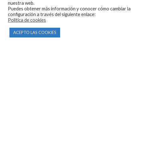
nuestra web.
Puedes obtener más información y conocer cómo cambiar la
configuración a través del siguiente enlace:
Política de cookies
CONTACTO
ACEPTO LAS COOKIES
Parque Empresarial Las Condas , Nave 1
05440 Piedralaves-Ávila
603 57 44 50
info@motorecambiosfldelhierro.com
Síguenos en Facebook
Síguenos en Instagram
NAVEGACIÓN
Inicio