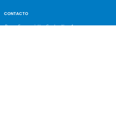
CONTACTO
Parque Empresarial Las Condas , Nave 1
05440 Piedralaves-Ávila
603 57 44 50
info@motorecambiosfldelhierro.com
Síguenos en Facebook
Síguenos en Instagram
NAVEGACIÓN
Inicio
Tienda