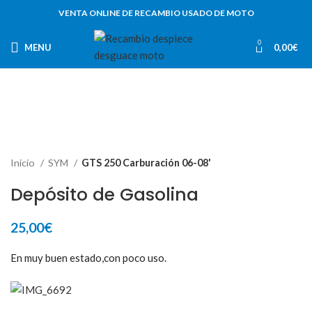
VENTA ONLINE DE RECAMBIO USADO DE MOTO
0
MENU
0,00
€
Inicio
SYM
GTS 250 Carburación 06-08'
Depósito de Gasolina
25,00
€
En muy buen estado,con poco uso.