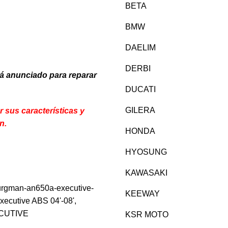
BETA
BMW
DAELIM
DERBI
á anunciado para reparar
DUCATI
GILERA
sus características y
n.
HONDA
HYOSUNG
KAWASAKI
burgman-an650a-executive-
KEEWAY
ecutive ABS 04'-08'
,
CUTIVE
KSR MOTO