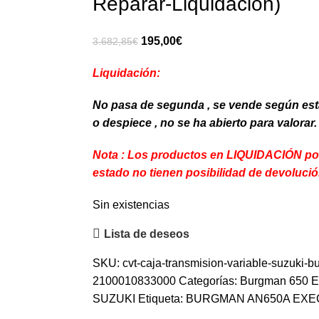
Reparar-Liquidación)
El
El
195,00
€
3.682,85
€
precio
precio
Liquidación:
original
actual
era:
es:
No pasa de segunda , se vende según est
3.682,85€.
195,00€.
o despiece , no se ha abierto para valorar.
Nota : Los productos en LIQUIDACIÓN por 
estado no tienen posibilidad de devolució
Sin existencias
Lista de deseos
SKU:
cvt-caja-transmision-variable-suzuki-
2100010833000
Categorías:
Burgman 650 Ex
SUZUKI
Etiqueta:
BURGMAN AN650A EXE