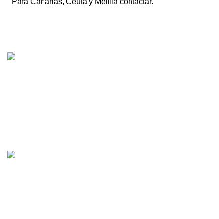
Para Canarias, Ceuta y Melilla contactar.
Tienda online de recambios usados de moto.
Compra de motos para despiece.
Tramitación de bajas.
Tasación online de motos.
Centro CATV Autorizado