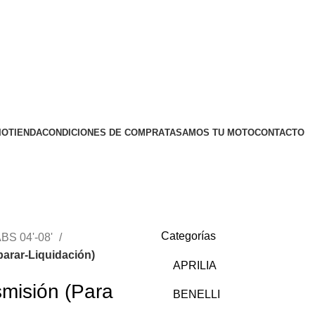
IO
TIENDA
CONDICIONES DE COMPRA
TASAMOS TU MOTO
CONTACTO
Categorías
BS 04'-08'
arar-Liquidación)
APRILIA
misión (Para
BENELLI