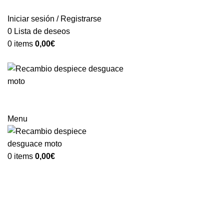
VENTA ONLINE DE RECAMBIO USADO DE MOTO
Iniciar sesión / Registrarse
0
Lista de deseos
0
items
0,00
€
Categorías
Menu
0
items
0,00
€
-95%
Vendido