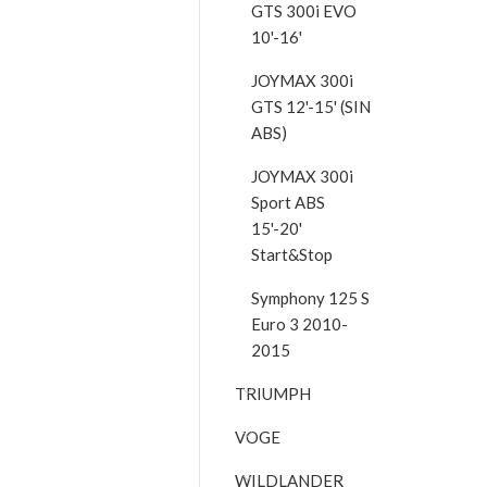
GTS 300i EVO
10'-16'
JOYMAX 300i
GTS 12'-15' (SIN
ABS)
JOYMAX 300i
Sport ABS
15'-20'
Start&Stop
Symphony 125 S
Euro 3 2010-
2015
TRIUMPH
VOGE
WILDLANDER