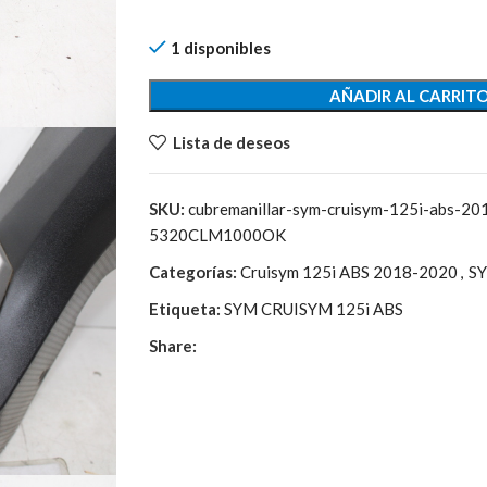
91,85€.
22,00€.
1 disponibles
AÑADIR AL CARRIT
Lista de deseos
SKU:
cubremanillar-sym-cruisym-125i-abs-
5320CLM1000OK
Categorías:
Cruisym 125i ABS 2018-2020
,
S
Etiqueta:
SYM CRUISYM 125i ABS
Share: