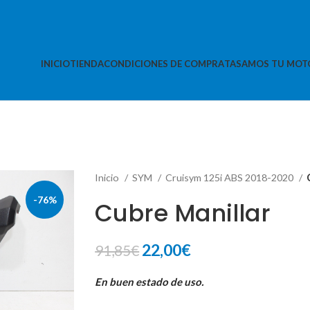
INICIO
TIENDA
CONDICIONES DE COMPRA
TASAMOS TU MOT
Inicio
SYM
Cruisym 125i ABS 2018-2020
-76%
Cubre Manillar
El
El
22,00
€
91,85
€
precio
precio
En buen estado de uso.
original
actual
era:
es: