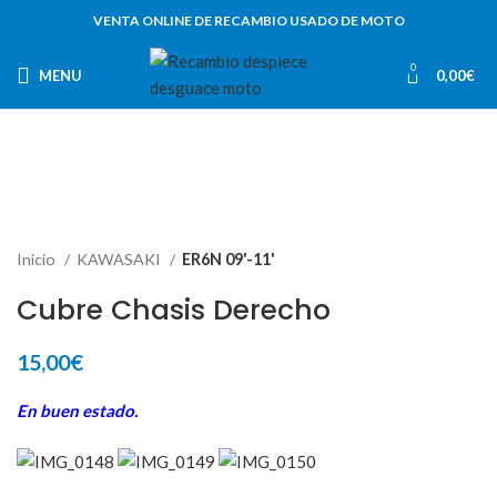
VENTA ONLINE DE RECAMBIO USADO DE MOTO
0
MENU
0,00
€
Inicio
KAWASAKI
ER6N 09'-11'
Cubre Chasis Derecho
15,00
€
En buen estado.