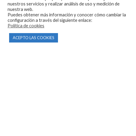
nuestros servicios y realizar análisis de uso y medición de
nuestra web.
Puedes obtener más información y conocer cómo cambiar la
configuración a través del siguiente enlace:
CONTACTO
Política de cookies
ACEPTO LAS COOKIES
Parque Empresarial Las Condas , Nave 1
05440 Piedralaves-Ávila
603 57 44 50
info@motorecambiosfldelhierro.com
Síguenos en Facebook
Síguenos en Instagram
NAVEGACIÓN
Inicio