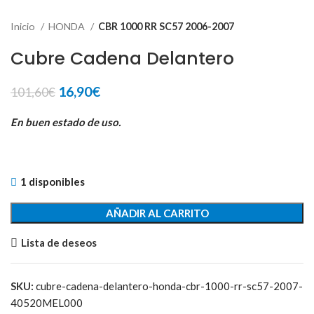
Inicio
HONDA
CBR 1000 RR SC57 2006-2007
Cubre Cadena Delantero
El
El
16,90
€
101,60
€
precio
precio
original
actual
En buen estado de uso.
era:
es:
101,60€.
16,90€.
1 disponibles
AÑADIR AL CARRITO
Lista de deseos
SKU:
cubre-cadena-delantero-honda-cbr-1000-rr-sc57-2007-
40520MEL000