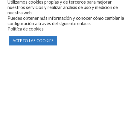
Utilizamos cookies propias y de terceros para mejorar
nuestros servicios y realizar análisis de uso y medición de
nuestra web.
Puedes obtener más información y conocer cómo cambiar la
configuración a través del siguiente enlace:
Política de cookies
CONTACTO
ACEPTO LAS COOKIES
Parque Empresarial Las Condas , Nave 1
05440 Piedralaves-Ávila
603 57 44 50
info@motorecambiosfldelhierro.com
Síguenos en Facebook
Síguenos en Instagram
NAVEGACIÓN