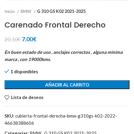
Inicio
BMW
G 310 GS K02 2021-2025
Carenado Frontal Derecho
El
El
7,00
€
20,10
€
precio
precio
original
actual
En buen estado de uso , anclajes correctos , alguna mínima
era:
es:
marca , con 19000kms.
20,10€.
7,00€.
1 disponibles
AÑADIR AL CARRITO
Lista de deseos
SKU:
cubierta-frontal-derecha-bmw-g310gs-k02-2022-
46638388606
Categorías:
BMW
,
G 310 GS K02 2021-2025