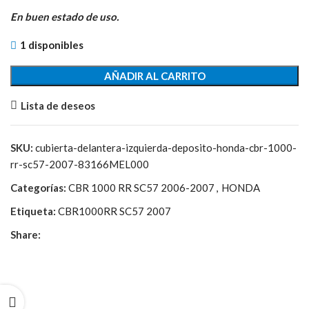
precio
precio
original
actual
En buen estado de uso.
era:
es:
1 disponibles
29,15€.
7,30€.
AÑADIR AL CARRITO
Lista de deseos
SKU:
cubierta-delantera-izquierda-deposito-honda-cbr-1000-
rr-sc57-2007-83166MEL000
Categorías:
CBR 1000 RR SC57 2006-2007
,
HONDA
Etiqueta:
CBR1000RR SC57 2007
Share: