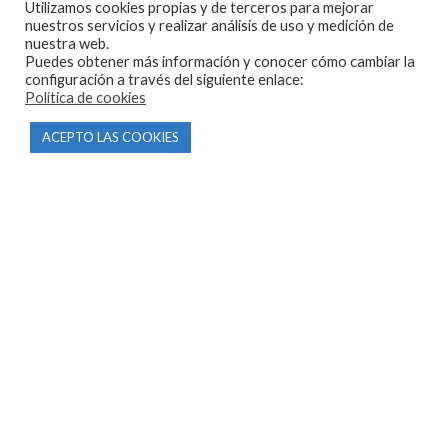
Utilizamos cookies propias y de terceros para mejorar
nuestros servicios y realizar análisis de uso y medición de
nuestra web.
Puedes obtener más información y conocer cómo cambiar la
CONTACTO
configuración a través del siguiente enlace:
Política de cookies
Parque Empresarial Las Condas , Nave 1
ACEPTO LAS COOKIES
05440 Piedralaves-Ávila
603 57 44 50
info@motorecambiosfldelhierro.com
Síguenos en Facebook
Síguenos en Instagram
NAVEGACIÓN
Inicio