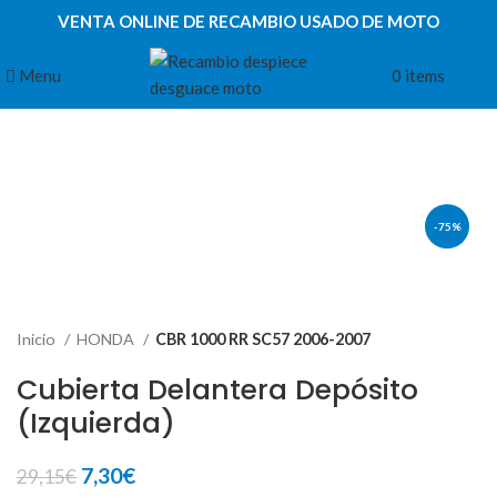
VENTA ONLINE DE RECAMBIO USADO DE MOTO
Menu
0
items
0,00
€
-75%
Inicio
HONDA
CBR 1000 RR SC57 2006-2007
Cubierta Delantera Depósito
(Izquierda)
El
El
7,30
€
29,15
€