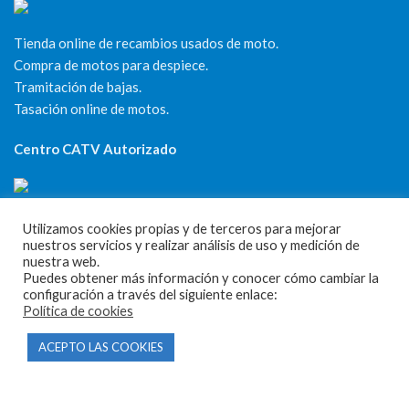
Tienda online de recambios usados de moto.
Compra de motos para despiece.
Tramitación de bajas.
Tasación online de motos.
Centro CATV Autorizado
Utilizamos cookies propias y de terceros para mejorar
nuestros servicios y realizar análisis de uso y medición de
nuestra web.
Puedes obtener más información y conocer cómo cambiar la
CONTACTO
configuración a través del siguiente enlace:
Política de cookies
Parque Empresarial Las Condas , Nave 1
ACEPTO LAS COOKIES
05440 Piedralaves-Ávila
603 57 44 50